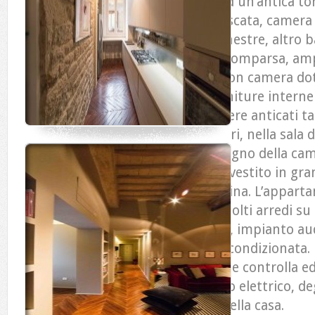
parete in pietra appartamento ad un’antica to
con camino, sala da pranzo affrescata, camera
ed ampio bagno interno con 2 finestre, altro b
lavanderia tramite una porta a scomparsa, amp
in resina che accede al 2° livello con camera d
bagno interno con finestra. Le finiture interne s
pavimenti sono in parquet di rovere anticati tag
infissi sono in pvc con i doppi vetri, nella sala
bellissimi affreschi del 1600, il bagno della ca
marmo di Trani, l’altro bagno è rivestito in gra
superiore i pavimenti sono in resina. L’appar
pareti attrezzate, con nicchie e molti arredi su
led, faretti ad incasso all’ingresso, impianto au
riscaldamento a pavimento, aria condizionata. 
anche di impianto di domotica che controlla e
distanza, la gestione dell’impianto elettrico, de
tutti gli apparecchi in funzione nella casa.