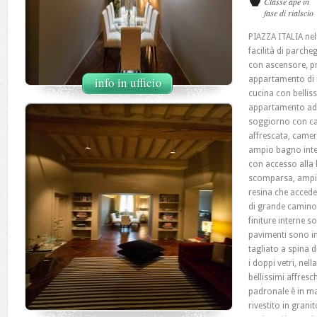
Classe ape in
fase di rialscio
PIAZZA ITALIA nel
facilità di parche
con ascensore, pr
info in ufficio
appartamento di
cucina con belliss
appartamento ad 
soggiorno con ca
affrescata, came
ampio bagno inter
con accesso alla 
scomparsa, ampia
resina che accede
di grande camino 
finiture interne so
pavimenti sono in
tagliato a spina d
i doppi vetri, nel
bellissimi affresc
padronale è in ma
rivestito in grani