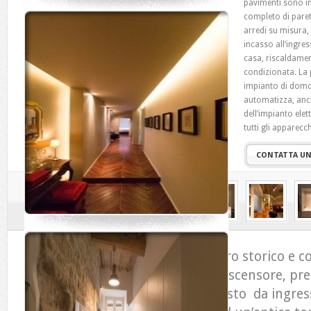
pavimenti sono in
completo di pareti
arredi su misura, 
incasso all’ingres
casa, riscaldame
condizionata. La 
impianto di domo
automatizza, anch
dell’impianto elet
tutti gli apparecc
CONTATTA UN
PIAZZA ITALIA nel cuore del centro storico e co
in bellissimo palazzo nobile con ascensore, pre
appartamento di mq. 160 composto da ingresso