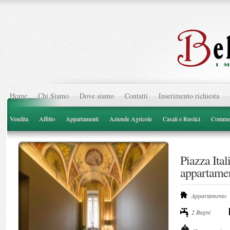
Home
Chi Siamo
Dove siamo
Contatti
Inserimento richiesta
Vendita
Affitto
Appartamenti
Aziende Agricole
Casali e Rustici
Commer
Piazza Ital
appartame
Appartamento
2 Bagni