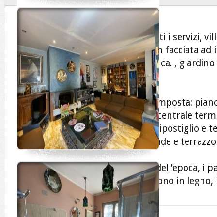
San Mariano
In zona residenziale e vicino a tutti i servizi, vi
accesso indipendente anni ’70 con facciata ad 
oltre terrazzi e portici per mq. 60 ca. , giardino
per mq. 34 ca.
Si sviluppa su 3 livelli ed è così composta: pia
camino, cucina abitabile, bagno, centrale termi
piano primo, 5 camere, 2 bagni, ripostiglio e t
studio, bagno, ripostiglio, 2 verande e terrazzo
Internamente presenta finiture dell’epoca, i 
parquet, gli infissi e le persiane sono in legno,
autonomo.