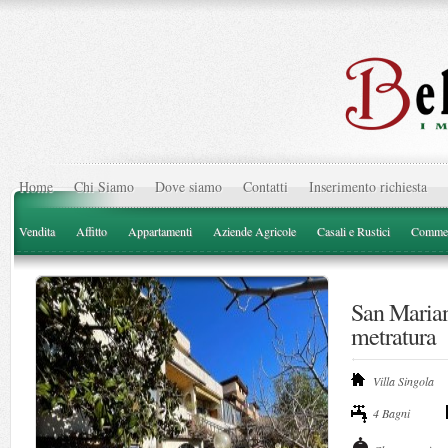
Home
Chi Siamo
Dove siamo
Contatti
Inserimento richiesta
Vendita
Affitto
Appartamenti
Aziende Agricole
Casali e Rustici
Commer
San Marian
metratura
Villa Singola
4 Bagni