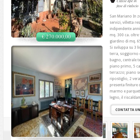
Classe ape in
fase di rialscio
San Mariano In zon
servizi, villetta 
indipendente anni
€ 270.000,00
mq. 300 ca. oltre 
giardino di mq. 6
Si sviluppa su 3 l
terra, soggiorno 
bagno, centrale t
piano primo, 5 ca
terrazzo; piano s
ripostiglio, 2 ve
presenta finiture 
marmo e parquet, g
legno, il riscal
CONTATTA UN