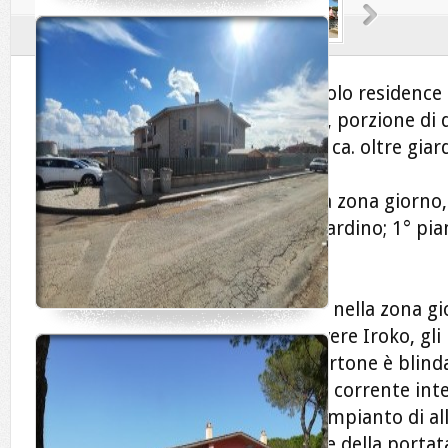
SAN MARTINO IN CAMPO, in piccolo residence c
pochi minuti dall’accesso alla E45, porzione di
costruzione su 2 livelli di mq. 150 ca. oltre gia
Si compone di: piano terra, ampia zona giorno,
garage, porticato ed accesso al giardino; 1° pi
terrazzi
Ottime finiture, i pavimenti sono nella zona g
nella zona notte in parquet di rovere Iroko, gli 
pino e persiane in alluminio, il portone è blin
pavimento con pompe di calore a corrente inte
fotovoltaici. Predisposizione per impianto di a
satellitare. Raccolta acque piovane della portata