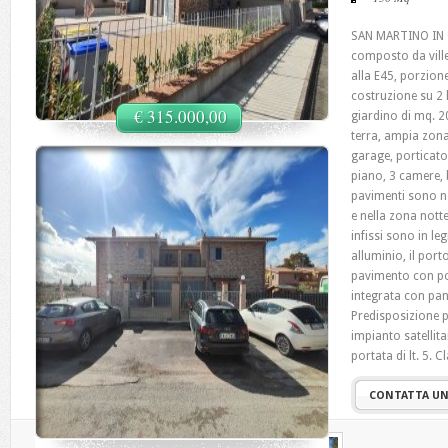
SAN MARTINO IN C
composto da ville
alla E45, porzion
costruzione su 2 l
€ 315.000,00
giardino di mq. 2
terra, ampia zona
garage, porticato
piano, 3 camere, b
pavimenti sono n
e nella zona notte
infissi sono in le
alluminio, il por
pavimento con po
integrata con pann
Predisposizione p
impianto satellit
portata di lt. 5. C
CONTATTA UN