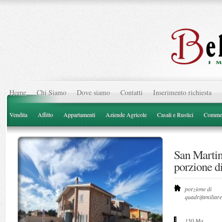
Home
Chi Siamo
Dove siamo
Contatti
Inserimento richiesta
Vendita
Affitto
Appartamenti
Aziende Agricole
Casali e Rustici
Commer
San Marti
porzione d
porzione di
quadrifamiliare
150 Mq