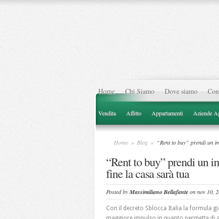
Home
Chi Siamo
Dove siamo
Cont
Vendita
Affitto
Appartamenti
Aziende Ag
Home
»
Blog
»
“Rent to buy” prendi un immo
“Rent to buy” prendi un im
fine la casa sarà tua
Posted by
Massimiliano Bellafante
on nov 10, 
Con il decreto Sblocca Italia la formula gi
maggiore impulso in quanto permette di a