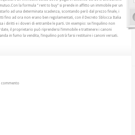
utuo.Con la formula ” rent to buy” si prende in affitto un immobile per un
starlo ad una determinata scadenza, scontando però dal prezzo finale, i
atti fino ad ora non erano ben regolamentati, con il Decreto Sblocca Italia
a i diritti e i doveri di entrambe le parti. Un esempio: se l’inquilino non
date, il proprietario può riprendersi l’immobile e trattenere i canoni
anda in fumo la vendita, l’inquilino potrà farsi restituire i canoni versati.
un commento