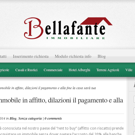
atti
Inserimento richiesta
Modulo richiesta info
Blog
ricole
Casali e Rustici
Commerciale
Hotel Alberghi
Terreni Agricoli
Ville
bile in affitto, dilazioni il pagamento e alla fine la casa sarà tua
mobile in affitto, dilazioni il pagamento e alla
2014 in
Blog
,
Senza categoria
|
0 comments
à conosciuta nel nostro paese del “rent to buy” (affitto con riscatto) prende
cquistare un immobile senza dover pagare l’acconto del 20% alle banche